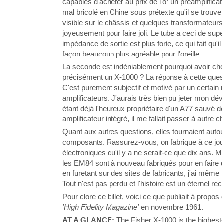
capables d'acheter au prix de l'or un préamplifica
mal bricolé en Chine sous prétexte qu'il se trouve
visible sur le châssis et quelques transformateur
joyeusement pour faire joli. Le tube a ceci de supé
impédance de sortie est plus forte, ce qui fait qu'i
façon beaucoup plus agréable pour l'oreille.
La seconde est indéniablement pourquoi avoir cho
précisément un X-1000 ? La réponse à cette ques
C'est purement subjectif et motivé par un certain
amplificateurs. J'aurais très bien pu jeter mon d
étant déjà l'heureux propriétaire d'un A77 sauvé 
amplificateur intégré, il me fallait passer à autre 
Quant aux autres questions, elles tournaient autour
composants. Rassurez-vous, on fabrique à ce jou
électroniques qu'il y a ne serait-ce que dix an
les EM84 sont à nouveau fabriqués pour en faire d
en furetant sur des sites de fabricants, j'ai même
Tout n'est pas perdu et l'histoire est un éternel
Pour clore ce billet, voici ce que publiait à prop
'High Fidelity Magazine'
en novembre 1961.
AT A GLANCE:
The Fisher X-1000 is the highes