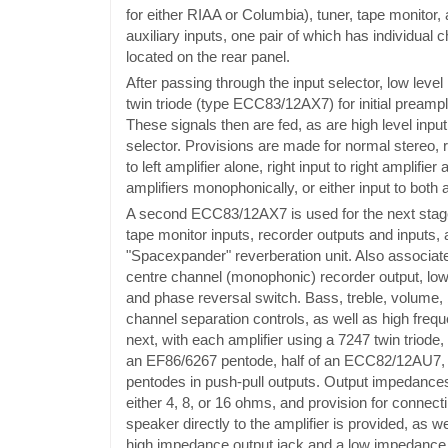
for either RIAA or Columbia), tuner, tape monitor,
auxiliary inputs, one pair of which has individual c
located on the rear panel.
After passing through the input selector, low level 
twin triode (type ECC83/12AX7) for initial preampli
These signals then are fed, as are high level input 
selector. Provisions are made for normal stereo, r
to left amplifier alone, right input to right amplifier
amplifiers monophonically, or either input to both a
A second ECC83/12AX7 is used for the next stage
tape monitor inputs, recorder outputs and inputs, 
"Spacexpander" reverberation unit. Also associate
centre channel (monophonic) recorder output, low f
and phase reversal switch. Bass, treble, volume, 
channel separation controls, as well as high frequ
next, with each amplifier using a 7247 twin triod
an EF86/6267 pentode, half of an ECC82/12AU7,
pentodes in push-pull outputs. Output impedance
either 4, 8, or 16 ohms, and provision for connect
speaker directly to the amplifier is provided, as w
high impedance output jack and a low impedance 