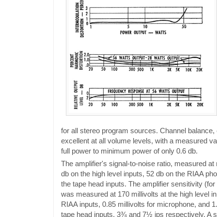
for all stereo program sources. Channel balance,
excellent at all volume levels, with a measured va
full power to minimum power of only 0.6 db.
The amplifier's signal-to-noise ratio, measured 
db on the high level inputs, 52 db on the RIAA ph
the tape head inputs. The amplifier sensitivity (for
was measured at 170 millivolts at the high level inp
RIAA inputs, 0.85 millivolts for microphone, and 1.
tape head inputs, 3¾ and 7½ ips respectively. A 